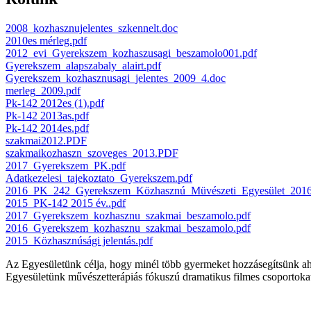
2008_kozhasznujelentes_szkennelt.doc
2010es mérleg.pdf
2012_evi_Gyerekszem_kozhaszusagi_beszamolo001.pdf
Gyerekszem_alapszabaly_alairt.pdf
Gyerekszem_kozhasznusagi_jelentes_2009_4.doc
merleg_2009.pdf
Pk-142 2012es (1).pdf
Pk-142 2013as.pdf
Pk-142 2014es.pdf
szakmai2012.PDF
szakmaikozhaszn_szoveges_2013.PDF
2017_Gyerekszem_PK.pdf
Adatkezelesi_tajekoztato_Gyerekszem.pdf
2016_PK_242_Gyerekszem_Közhasznú_Müvészeti_Egyesület_2016 
2015_PK-142 2015 év..pdf
2017_Gyerekszem_kozhasznu_szakmai_beszamolo.pdf
2016_Gyerekszem_kozhasznu_szakmai_beszamolo.pdf
2015_Közhasznúsági jelentás.pdf
Az Egyesületünk célja, hogy minél több gyermeket hozzásegítsünk ahho
Egyesületünk művészetterápiás fókuszú dramatikus filmes csoportokat