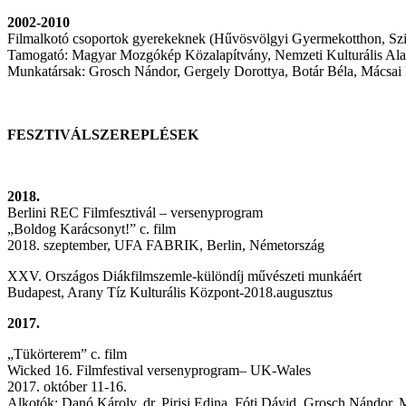
2002-2010
Filmalkotó csoportok gyerekeknek (Hűvösvölgyi Gyermekotthon, Sz
Tamogató: Magyar Mozgókép Közalapítvány, Nemzeti Kulturális Al
Munkatársak: Grosch Nándor, Gergely Dorottya, Botár Béla, Mácsai
FESZTIVÁLSZEREPLÉSEK
2018.
Berlini REC Filmfesztivál – versenyprogram
„Boldog Karácsonyt!” c. film
2018. szeptember, UFA FABRIK, Berlin, Németország
XXV. Országos Diákfilmszemle-különdíj művészeti munkáért
Budapest, Arany Tíz Kulturális Központ-2018.augusztus
2017.
„Tükörterem” c. film
Wicked 16. Filmfestival versenyprogram– UK-Wales
2017. október 11-16.
Alkotók: Danó Károly, dr. Pirisi Edina, Fóti Dávid, Grosch Nándor, 