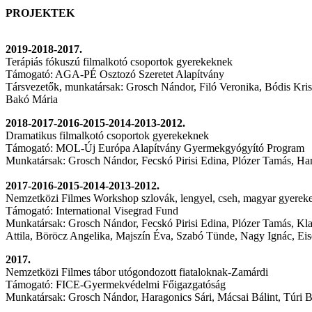
PROJEKTEK
2019-2018-2017.
Terápiás fókuszú filmalkotó csoportok gyerekeknek
Támogató: AGA-PÉ Osztozó Szeretet Alapítvány
Társvezetők, munkatársak: Grosch Nándor, Filó Veronika, Bódis Kris
Bakó Mária
2018-2017-2016-2015-2014-2013-2012.
Dramatikus filmalkotó csoportok gyerekeknek
Támogató: MOL-Új Európa Alapítvány Gyermekgyógyító Program
Munkatársak: Grosch Nándor, Fecskó Pirisi Edina, Plózer Tamás, Ha
2017-2016-2015-2014-2013-2012.
Nemzetközi Filmes Workshop szlovák, lengyel, cseh, magyar gyerek
Támogató: International Visegrad Fund
Munkatársak: Grosch Nándor, Fecskó Pirisi Edina, Plózer Tamás, Kla
Attila, Böröcz Angelika, Majszín Éva, Szabó Tünde, Nagy Ignác, Eis
2017.
Nemzetközi Filmes tábor utógondozott fiataloknak-Zamárdi
Támogató: FICE-Gyermekvédelmi Főigazgatóság
Munkatársak: Grosch Nándor, Haragonics Sári, Mácsai Bálint, Túri B