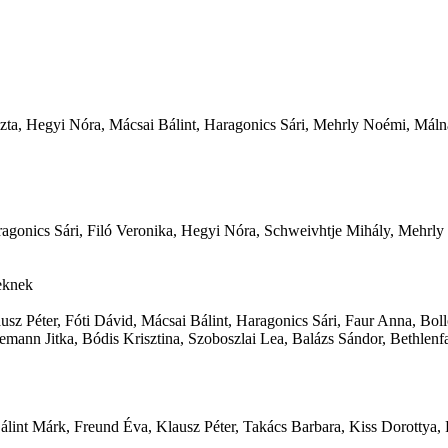
zta, Hegyi Nóra, Mácsai Bálint, Haragonics Sári, Mehrly Noémi, Málná
ragonics Sári, Filó Veronika, Hegyi Nóra, Schweivhtje Mihály, Mehrl
eknek
usz Péter, Fóti Dávid, Mácsai Bálint, Haragonics Sári, Faur Anna, B
emann Jitka, Bódis Krisztina, Szoboszlai Lea, Balázs Sándor, Bethlen
álint Márk, Freund Éva, Klausz Péter, Takács Barbara, Kiss Dorottya,