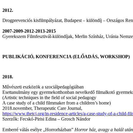
2012.
Drogprevenciós kisfilmpályázat, Budapest – különdíj – Országos Re
2007-2009-2012-2013-2015
Gyerekszem Filmfesztivál-különdíjak, Merlin Színház, Uránia Nemze
PUBLIKÁCIÓ, KONFERENCIA (ELŐADÁS, WORKSHOP)
2018.
Művészeti eszközök a szociálpedagógiában
Esettanulmány egy gyermekotthonban nevelkedő filmalkotó gyermek
(Artistic techniques in the field of social pedagogy
A case study of a child filmmaker from a children’s home)
2018.november, Therapeutic Care Journal,
https://www.thetcj.org/in-residence-articles/a-case-study-of-a-child
Szerzők: Fecskó-Pirisi Edina – Grosch Nándor
Emberré válás esélye „Horrorházban”
Horror ház, avagy a halál után 