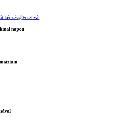
akmai napon
imnázium
sával