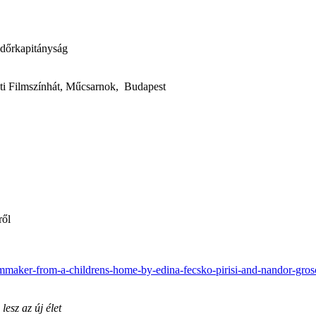
ndőrkapitányság
ti Filmszínhát, Műcsarnok, Budapest
ről
-filmmaker-from-a-childrens-home-by-edina-fecsko-pirisi-and-nandor-gro
lesz az új élet