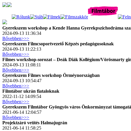
Gyerekszem workshop a Kende Hanna Gyerekpszichodráma sz
2024-09-13 11:36:34
Bővebben>>>
Gyerekszem Filmcsoportvezető Képzés pedagógusoknak
2024-09-13 11:22:13
Bővebben>>>
Filmes workshop-sorozat – Deák Diák Kollégium/Vörösmarty g
2024-09-13 11:08:11
Bővebben>>>
Gyerekszem Filmes workshop Örméynországban
2024-09-13 10:54:47
Bővebben>>>
Filmtábor ukrán fiataloknak
2022-11-12 14:09:54
Bővebben>>>
Gyerekszem Filmtábor Gyöngyös város Önkormányzat támogatá
2021-06-14 12:04:57
Bővebben>>>
Projektzáró vetítés Halmajugrán
2021-06-14 11:58:25