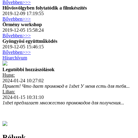
Bővebben>>>
Hűvösvölgyben folytatódik a filmkészítés
2019-12-09 17:19:55
Bővebben>>>
Örmény workshop
2019-12-05 15:58:24
Bővebben>>>
Gyöngyösi együttműködés
2019-12-05 15:46:15
Bővebben>>>
Hírarchívum
Legutóbbi hozzászólások
Hung:
2024-01-24 10:27:02
Привет! Что дает промокод в 1xbet У меня есть для тебя...
Lilian:
2024-01-15 10:31:10
1xbet предлагает множество промокодов для получения...
Rólunk