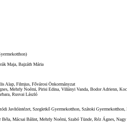
Gyermekotthon)
rák Maja, Bajzáth Mária
s Alap, Filmjus, Fővárosi Önkormányzat
nes, Mehrly Noémi, Pirisi Edina, Villányi Vanda, Bodor Adrienn, Koc
rbara, Rusvai László
ódi Javítóintézet, Szegletkő Gyermekotthon, Szátoki Gyermekotthon,
ár Béla, Mácsai Bálint, Mehrly Noémi, Szabó Tünde, Réz Ágnes, Nagy