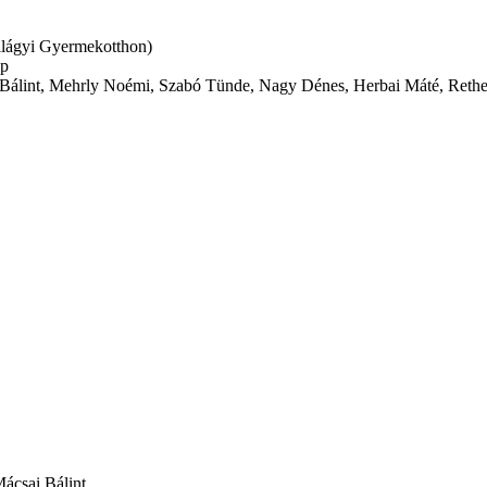
ilágyi Gyermekotthon)
ap
 Bálint, Mehrly Noémi, Szabó Tünde, Nagy Dénes, Herbai Máté, Reth
Mácsai Bálint