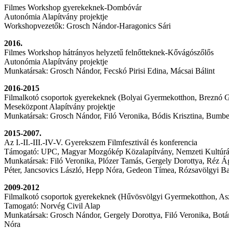
Filmes Workshop gyerekeknek-Dombóvár
Autonómia Alapítvány projektje
Workshopvezetők: Grosch Nándor-Haragonics Sári
2016.
Filmes Workshop hátrányos helyzetű felnőtteknek-Kővágószőlős
Autonómia Alapítvány projektje
Munkatársak: Grosch Nándor, Fecskó Pirisi Edina, Mácsai Bálint
2016-2015
Filmalkotó csoportok gyerekeknek (Bolyai Gyermekotthon, Breznó 
Meseközpont Alapítvány projektje
Munkatársak: Grosch Nándor, Filó Veronika, Bódis Krisztina, Bumbe
2015-2007.
Az I.-II.-III.-IV-V. Gyerekszem Filmfesztivál és konferencia
Támogató: UPC, Magyar Mozgókép Közalapítvány, Nemzeti Kultúráli
Munkatársak: Filó Veronika, Plózer Tamás, Gergely Dorottya, Réz Ág
Péter, Jancsovics László, Hepp Nóra, Gedeon Tímea, Rózsavölgyi Ba
2009-2012
Filmalkotó csoportok gyerekeknek (Hűvösvölgyi Gyermekotthon, Asz
Tamogató: Norvég Civil Alap
Munkatársak: Grosch Nándor, Gergely Dorottya, Filó Veronika, Bot
Nóra