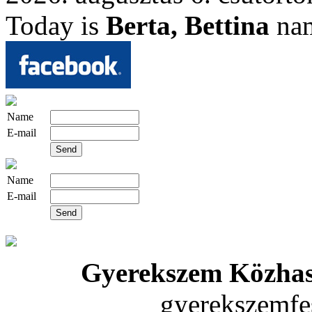
Today is
Berta, Bettina
na
Name
E-mail
Name
E-mail
Gyerekszem Közhas
gyerekszemfe