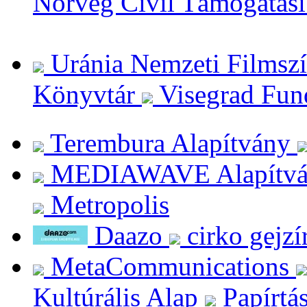
Norvég Civil Támogatási
Uránia Nemzeti Filmsz
Könyvtár
Visegrad Fun
Terembura Alapítvány
MEDIAWAVE Alapítv
Metropolis
Daazo
cirko gejzí
MetaCommunications
Kultúrális Alap
Papírtá