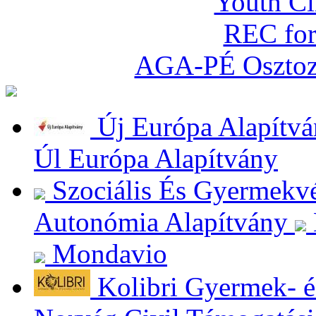
Youth C
REC for
AGA-PÉ Osztozó
Új Európa Alapítv
Úl Európa Alapítvány
Szociális És Gyermekv
Autonómia Alapítvány
Mondavio
Kolibri Gyermek- é